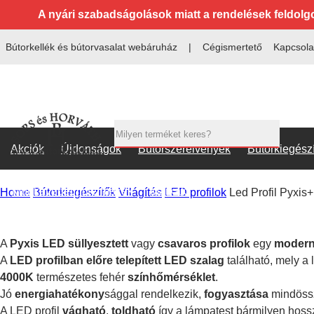
A nyári szabadságolások miatt a rendelések feldolg
Bútorkellék és bútorvasalat webáruház
Cégismertető
Kapcsola
Akciók
Újdonságok
Bútorszerelvények
Bútorkiegész
Munkavédelmi termékek
Márkák
Home
Bútorkiegészítők
Világítás
LED profilok
Led Profil Pyxis
A
Pyxis LED süllyesztett
vagy
csavaros profilok
egy
moder
A
LED profilban előre telepített LED szalag
található, mely a
4000K
természetes fehér
színhőmérséklet
.
Jó
energiahatékony
sággal rendelkezik,
fogyasztása
mindös
A LED profil
vágható
,
toldható
így a lámpatest bármilyen hossz