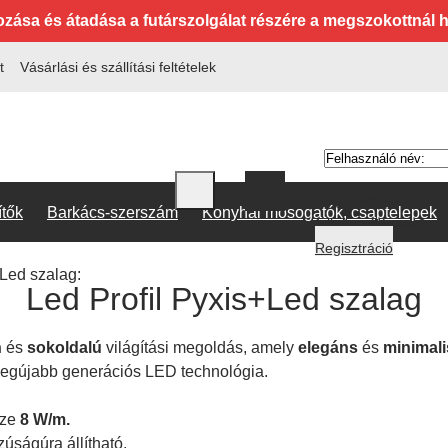
ozása és átadása a futárszolgálat részére a megszokottnál
t
Vásárlási és szállítási feltételek
Még nincs
ítők
Barkács-szerszám
Konyhai mosogatók, csaptelepek
felhasználóneve?
Regisztráció
+Led szalag:
Led Profil Pyxis+Led szalag
n
és
sokoldalú
világítási megoldás, amely
elegáns
és
minimal
 legújabb generációs LED technológia.
sze
8 W/m.
úságúra állítható.