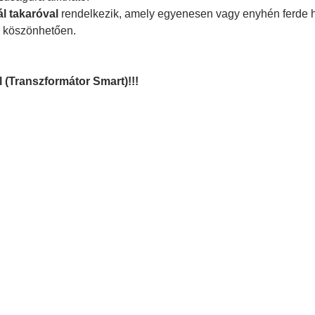
l takaróval
rendelkezik, amely egyenesen vagy enyhén ferde h
k köszönhetően.
 (Transzformátor Smart)!!!