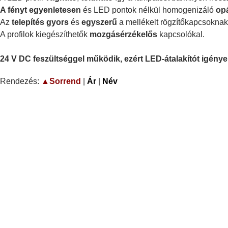
A fényt egyenletesen
és LED pontok nélkül homogenizáló
opá
Az
telepítés gyors
és
egyszerű
a mellékelt rögzítőkapcsokna
A profilok kiegészíthetők
mozgásérzékelős
kapcsolókal.
24 V DC feszültséggel működik, ezért LED-átalakítót igényel
Rendezés:
▲Sorrend
|
Ár
|
Név