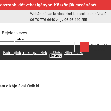
 hosszabb időt vehet igénybe. Köszönjük megértését!
Webáruházas kérdésekkel kapcsolatban hívható:
06 70 776 6640
vagy
06 96 440 255
Bejelentkezés
KOSÁR
0
termék
Már regisztráltam, belépek:
Bútorajtók, dekorpanelek
Rétegeltlemezek
ista
dizájn
jával tűnik ki.