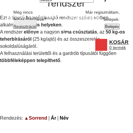
Ezt a típusú
harmónikaajtó
rendszer széles körben
Még nincs
Már regisztráltam,
Bútorajtók, dekorpanelek
Rétegeltlemezek
alkalmazható a
kis helyeken
.
felhasználóneve?
belépek:
A rendszer
előnye
a nagyon
sima csúsztatás
, az
50 kg-os
Regisztráció
teherbírásáról
(25 kg/ajtó) és az összeszerelés
Munkavédelmi termékek
Márkák
sokoldalúságáról.
KOSÁR
A felhasználási területtől és a gardrób típusától függően
0
termék
többféleképpen telepíthető
.
Rendezés:
▲Sorrend
|
Ár
|
Név