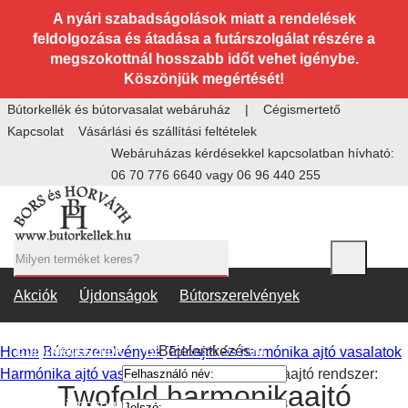
A nyári szabadságolások miatt a rendelések
feldolgozása és átadása a futárszolgálat részére a
megszokottnál hosszabb időt vehet igénybe. Köszönjük
megértését!
Bútorkellék és bútorvasalat webáruház
Cégismertető
Kapcsolat
Vásárlási és szállítási feltételek
Webáruházas kérdésekkel kapcsolatban hívható:
06 70 776 6640
vagy
06 96 440 255
Akciók
Újdonságok
Bútorszerelvények
Bútorkiegészítők
Barkács-szerszám
Bejelentkezés
Home
Bútorszerelvények
Tolóajtó és harmónika ajtó vasalatok
Harmónika ajtó vasalatok
Twofold harmonikaajtó rendszer:
Twofold harmonikaajtó rendszer
Konyhai mosogatók, csaptelepek